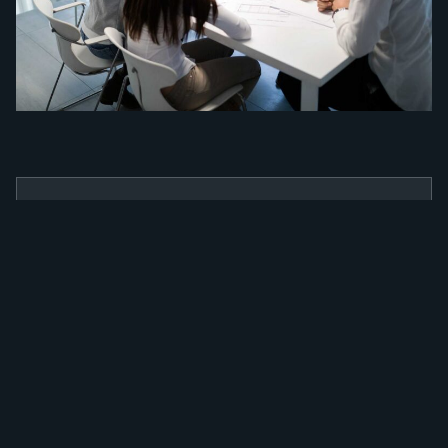
BENEFÍCIOS
Como a nossa
ferramenta irá
alavancar a sua