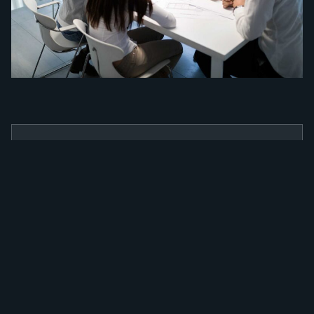
BENEFÍCIOS
Como a nossa
ferramenta irá
alavancar a sua