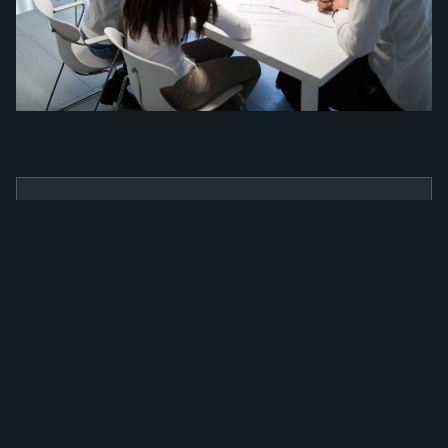
BENEFÍCIOS
Como a nossa
ferramenta irá
alavancar a sua