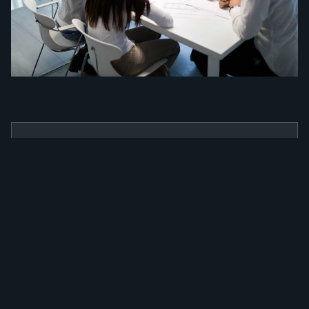
BENEFÍCIOS
Como a nossa
ferramenta irá
alavancar a sua