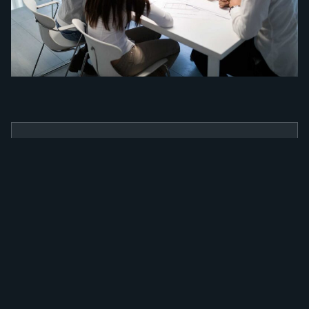
BENEFÍCIOS
Como a nossa
ferramenta irá
alavancar a sua