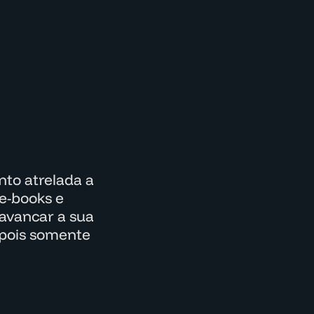
to atrelada a
e-books e
lavancar a sua
epois somente