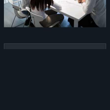
BENEFÍCIOS
Como a nossa
ferramenta irá
alavancar a sua