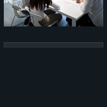
BENEFÍCIOS
Como a nossa
ferramenta irá
alavancar a sua