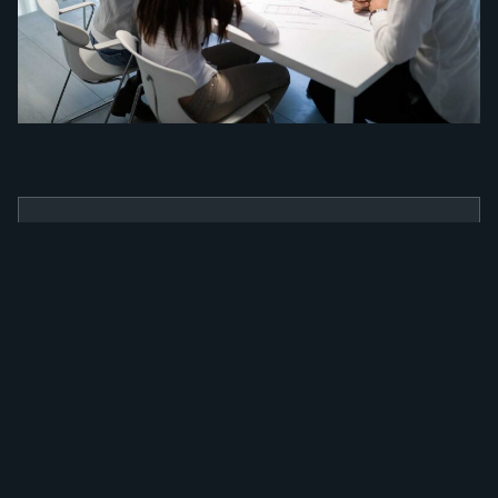
BENEFÍCIOS
Como a nossa
ferramenta irá
alavancar a sua