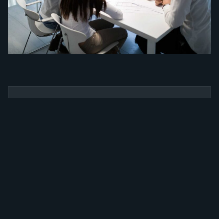
BENEFÍCIOS
Como a nossa
ferramenta irá
alavancar a sua