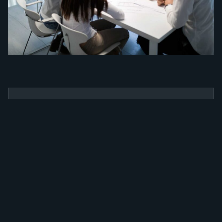
BENEFÍCIOS
Como a nossa
ferramenta irá
alavancar a sua