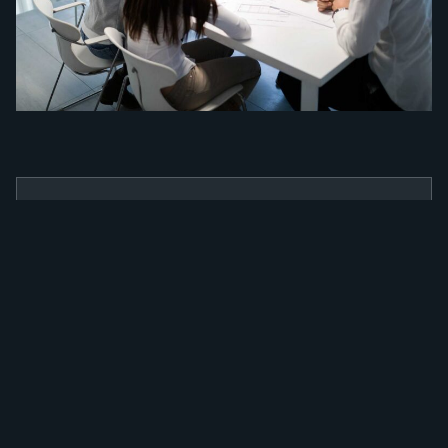
BENEFÍCIOS
Como a nossa
ferramenta irá
alavancar a sua