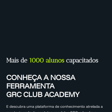
Mais de
1000 alunos
capacitados
CONHEÇA A NOSSA
FERRAMENTA
GRC CLUB ACADEMY
E descubra uma plataforma de conhecimento atrelada a