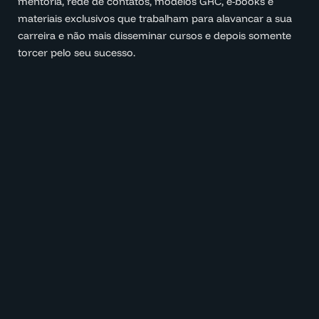
mentoria, rede de contatos, modelos GRC, e-books e
materiais exclusivos que trabalham para alavancar a sua
carreira e não mais disseminar cursos e depois somente
torcer pelo seu sucesso.