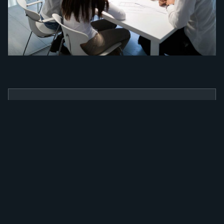
BENEFÍCIOS
Como a nossa
ferramenta irá
alavancar a sua