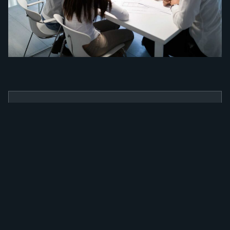
BENEFÍCIOS
Como a nossa
ferramenta irá
alavancar a sua